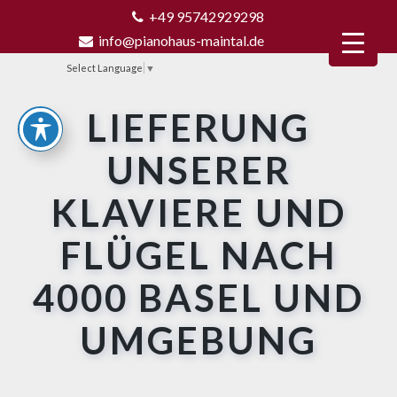
+49 95742929298
info@pianohaus-maintal.de
Select Language
▼
LIEFERUNG
UNSERER
KLAVIERE UND
FLÜGEL NACH
4000 BASEL UND
UMGEBUNG