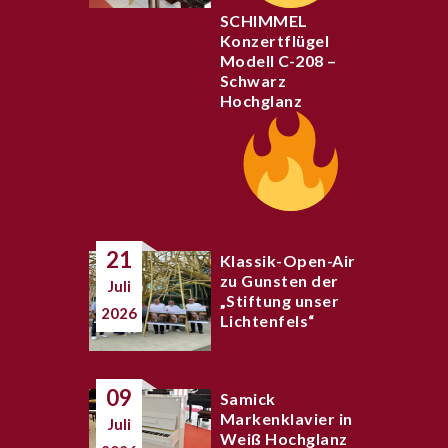
SCHIMMEL
Konzertflügel
Modell C-208 –
Schwarz
Hochglanz
21
Klassik-Open-Air
zu Gunsten der
Juli
„Stiftung unser
2026
Lichtenfels“
09
Samick
Markenklavier in
Juli
Weiß Hochglanz