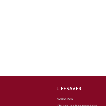
LIFESAVER
Neuheiten
Klavier und Konzertbänke