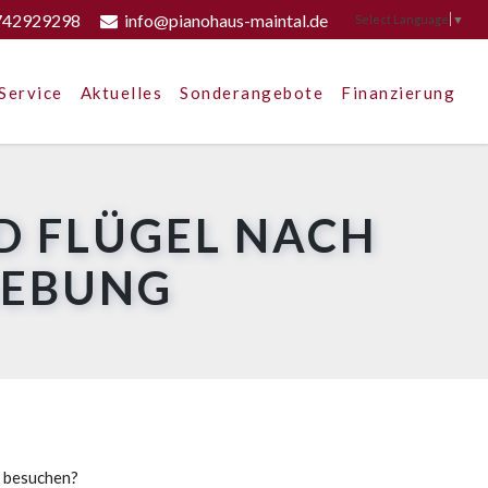
742929298
info@pianohaus-maintal.de
Select Language
▼
Service
Aktuelles
Sonderangebote
Finanzierung
D FLÜGEL NACH
GEBUNG
u besuchen?