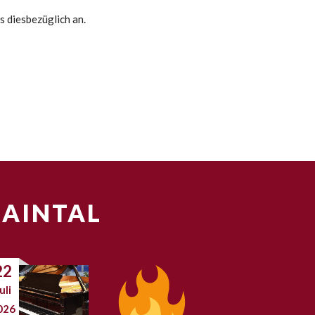
s diesbezüglich an.
MAINTAL
22
uli
026