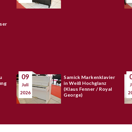
ser
09
u
Samick Markenklavier
ung
in Weiß Hochglanz
Juli
J
(Klaus Fenner / Royal
2026
2
George)