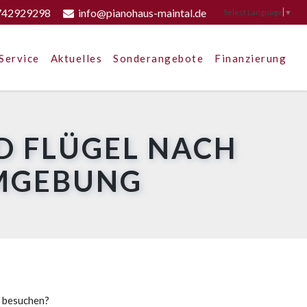
742929298
info@pianohaus-maintal.de
Select Language
▼
Service
Aktuelles
Sonderangebote
Finanzierung
D FLÜGEL NACH
UMGEBUNG
u besuchen?