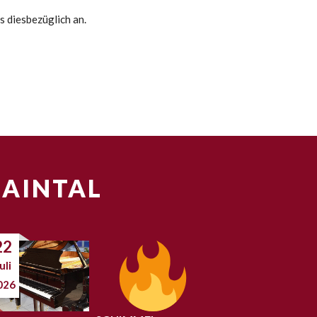
s diesbezüglich an.
MAINTAL
22
uli
026