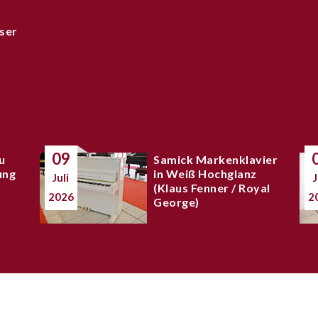
ser
09
u
Samick Markenklavier
ung
in Weiß Hochglanz
Juli
J
(Klaus Fenner / Royal
2026
2
George)