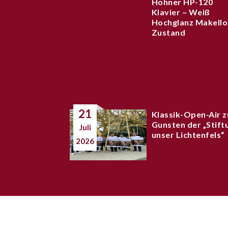
Hohner HP-120
Klavier – Weiß
Hochglanz Makello
Zustand
21
Klassik-Open-Air z
Gunsten der „Stift
Juli
unser Lichtenfels“
2026