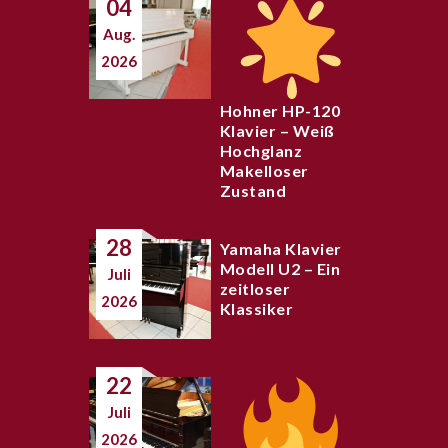
04
Aug.
2026
Hohner HP-120
Klavier – Weiß
Hochglanz
Makelloser
Zustand
28
Yamaha Klavier
Modell U2 – Ein
Juli
zeitloser
2026
Klassiker
22
Juli
2026