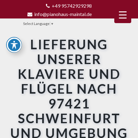
+49 95742929298
info@pianohaus-maintal.de
Select Language
▼
LIEFERUNG
UNSERER
KLAVIERE UND
FLÜGEL NACH
97421
SCHWEINFURT
UND UMGEBUNG