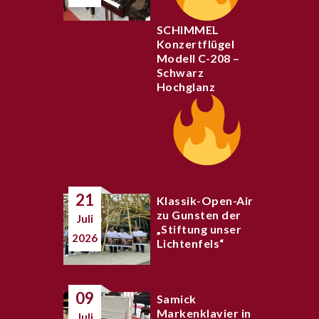
SCHIMMEL
Konzertflügel
Modell C-208 –
Schwarz
Hochglanz
21
Klassik-Open-Air
zu Gunsten der
Juli
„Stiftung unser
2026
Lichtenfels“
09
Samick
Markenklavier in
Juli