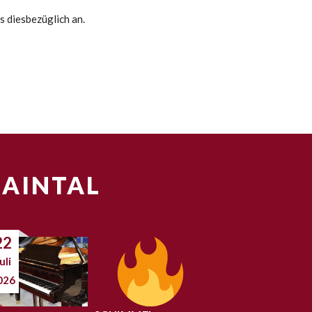
s diesbezüglich an.
MAINTAL
22
uli
026