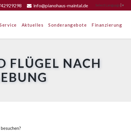
742929298
info@pianohaus-maintal.de
Select Language
▼
Service
Aktuelles
Sonderangebote
Finanzierung
D FLÜGEL NACH
GEBUNG
u besuchen?