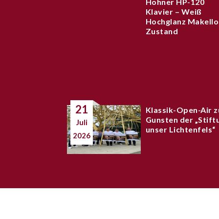
Hohner HP-120
Klavier – Weiß
Hochglanz Makello
Zustand
21
Klassik-Open-Air z
Gunsten der „Stift
Juli
unser Lichtenfels“
2026