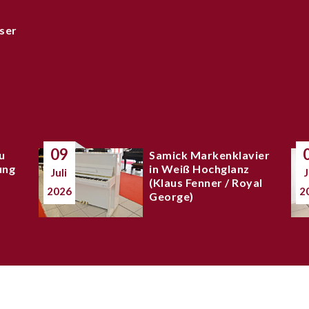
ser
09
u
Samick Markenklavier
ung
in Weiß Hochglanz
Juli
J
(Klaus Fenner / Royal
2026
2
George)