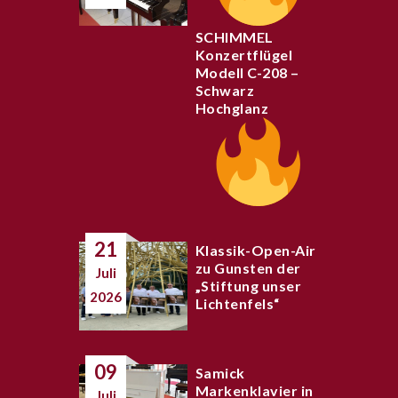
SCHIMMEL
Konzertflügel
Modell C-208 –
Schwarz
Hochglanz
21
Klassik-Open-Air
zu Gunsten der
Juli
„Stiftung unser
2026
Lichtenfels“
09
Samick
Markenklavier in
Juli