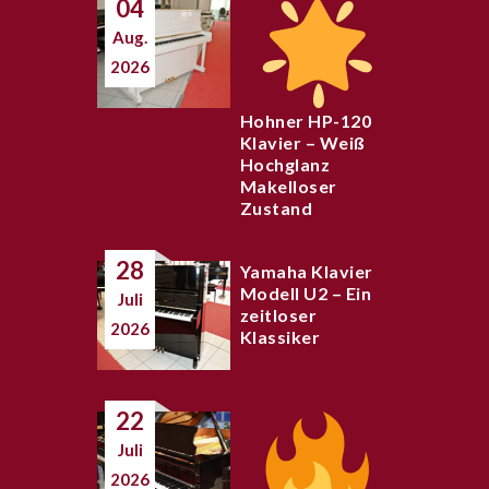
04
Aug.
2026
Hohner HP-120
Klavier – Weiß
Hochglanz
Makelloser
Zustand
28
Yamaha Klavier
Modell U2 – Ein
Juli
zeitloser
2026
Klassiker
22
Juli
2026