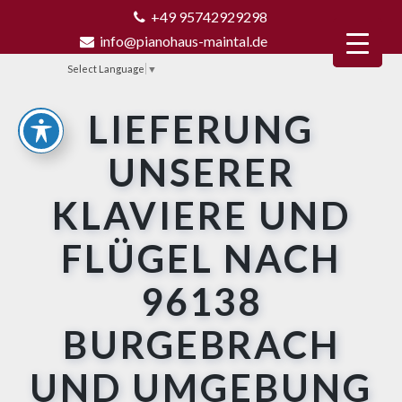
+49 95742929298
info@pianohaus-maintal.de
Select Language
▼
LIEFERUNG
UNSERER
KLAVIERE UND
FLÜGEL NACH
96138
BURGEBRACH
UND UMGEBUNG