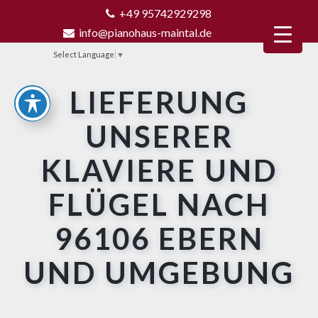
+49 95742929298
info@pianohaus-maintal.de
Select Language
▼
LIEFERUNG
UNSERER
KLAVIERE UND
FLÜGEL NACH
96106 EBERN
UND UMGEBUNG