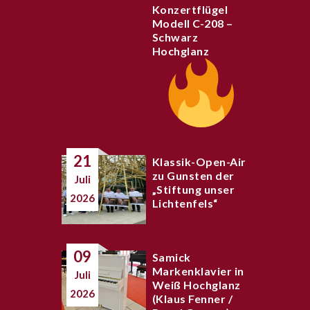
Konzertflügel
Modell C-208 –
Schwarz
Hochglanz
21
Klassik-Open-Air
zu Gunsten der
Juli
„Stiftung unser
2026
Lichtenfels“
09
Samick
Markenklavier in
Juli
Weiß Hochglanz
2026
(Klaus Fenner /