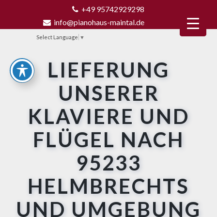
+49 95742929298
info@pianohaus-maintal.de
Select Language
▼
LIEFERUNG
UNSERER
KLAVIERE UND
FLÜGEL NACH
95233
HELMBRECHTS
UND UMGEBUNG