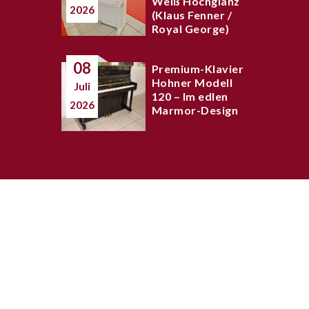
Weiß Hochglanz
2026
(Klaus Fenner /
Royal George)
08
Premium-Klavier
Hohner Modell
Juli
120 – Im edlen
2026
Marmor-Design