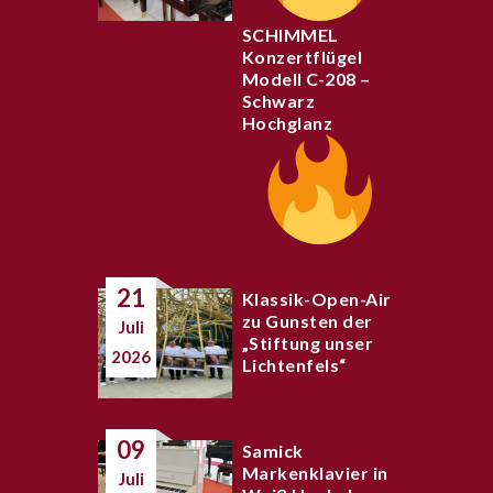
SCHIMMEL
Konzertflügel
Modell C-208 –
Schwarz
Hochglanz
21
Klassik-Open-Air
zu Gunsten der
Juli
„Stiftung unser
2026
Lichtenfels“
09
Samick
Markenklavier in
Juli