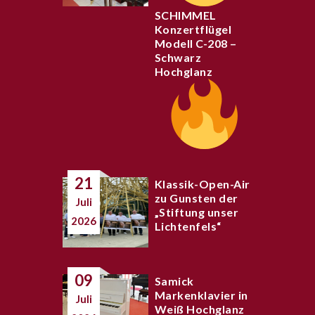
SCHIMMEL
Konzertflügel
Modell C-208 –
Schwarz
Hochglanz
21
Klassik-Open-Air
zu Gunsten der
Juli
„Stiftung unser
2026
Lichtenfels“
09
Samick
Markenklavier in
Juli
Weiß Hochglanz