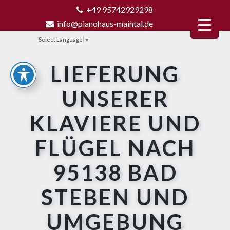
+49 95742929298
info@pianohaus-maintal.de
Select Language
▼
LIEFERUNG
UNSERER
KLAVIERE UND
FLÜGEL NACH
95138 BAD
STEBEN UND
UMGEBUNG