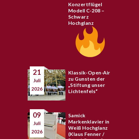
Konzertflügel
Modell C-208 –
Schwarz
Hochglanz
21
Klassik-Open-Air
zu Gunsten der
Juli
„Stiftung unser
2026
Lichtenfels“
09
Samick
Markenklavier in
Juli
Weiß Hochglanz
2026
(Klaus Fenner /