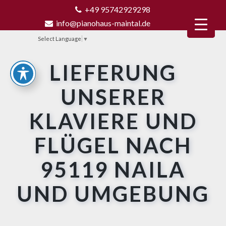
+49 95742929298
info@pianohaus-maintal.de
Select Language
▼
LIEFERUNG
UNSERER
KLAVIERE UND
FLÜGEL NACH
95119 NAILA
UND UMGEBUNG