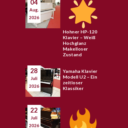
04
Aug.
2026
Hohner HP-120
Klavier – Weiß
Hochglanz
Makelloser
Zustand
28
Yamaha Klavier
Modell U2 – Ein
Juli
zeitloser
2026
Klassiker
22
Juli
2026