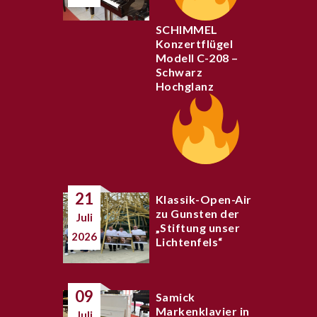
SCHIMMEL
Konzertflügel
Modell C-208 –
Schwarz
Hochglanz
21
Klassik-Open-Air
zu Gunsten der
Juli
„Stiftung unser
2026
Lichtenfels“
09
Samick
Markenklavier in
Juli