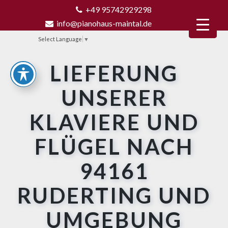
+49 95742929298
info@pianohaus-maintal.de
Select Language
▼
LIEFERUNG
UNSERER
KLAVIERE UND
FLÜGEL NACH
94161
RUDERTING UND
UMGEBUNG