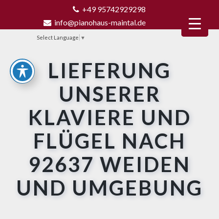
+49 95742929298
info@pianohaus-maintal.de
Select Language
▼
LIEFERUNG
UNSERER
KLAVIERE UND
FLÜGEL NACH
92637 WEIDEN
UND UMGEBUNG