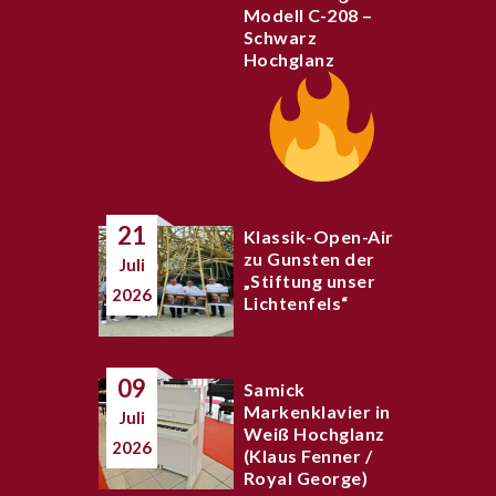
Modell C-208 –
Schwarz
Hochglanz
21
Klassik-Open-Air
zu Gunsten der
Juli
„Stiftung unser
2026
Lichtenfels“
09
Samick
Markenklavier in
Juli
Weiß Hochglanz
2026
(Klaus Fenner /
Royal George)