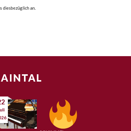
s diesbezüglich an.
MAINTAL
22
uli
026