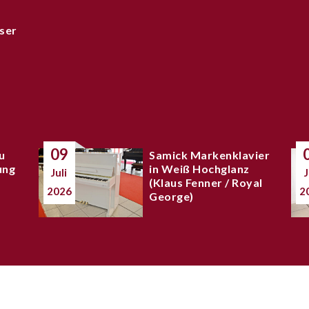
ser
09
u
Samick Markenklavier
ung
in Weiß Hochglanz
Juli
J
(Klaus Fenner / Royal
2026
2
George)