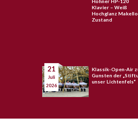
Hohner HP-120
Klavier – Weiß
Hochglanz Makello
Zustand
21
Klassik-Open-Air z
Gunsten der „Stift
Juli
unser Lichtenfels“
2026