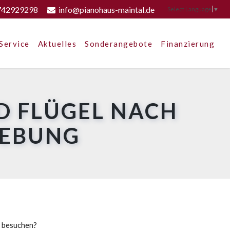
742929298
info@pianohaus-maintal.de
Select Language
▼
Service
Aktuelles
Sonderangebote
Finanzierung
D FLÜGEL NACH
GEBUNG
u besuchen?