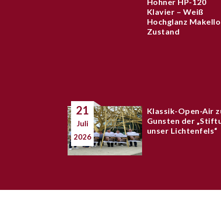
Hohner HP-120
Klavier – Weiß
Hochglanz Makello
Zustand
21
Klassik-Open-Air z
Gunsten der „Stift
Juli
unser Lichtenfels“
2026