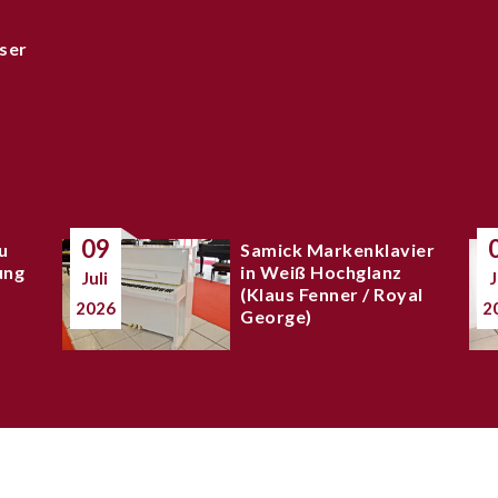
ser
09
u
Samick Markenklavier
ung
in Weiß Hochglanz
Juli
J
(Klaus Fenner / Royal
2026
2
George)