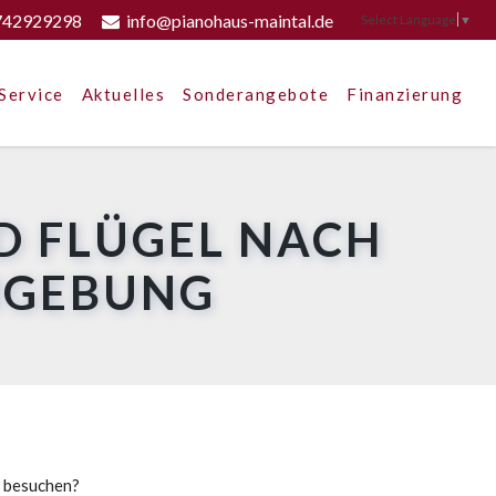
742929298
info@pianohaus-maintal.de
Select Language
▼
Service
Aktuelles
Sonderangebote
Finanzierung
D FLÜGEL NACH
MGEBUNG
u besuchen?