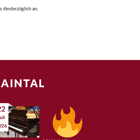
s diesbezüglich an.
MAINTAL
22
uli
026