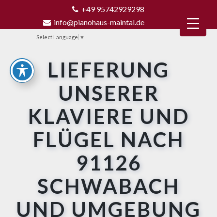
+49 95742929298
info@pianohaus-maintal.de
Select Language
▼
LIEFERUNG
UNSERER
KLAVIERE UND
FLÜGEL NACH
91126
SCHWABACH
UND UMGEBUNG