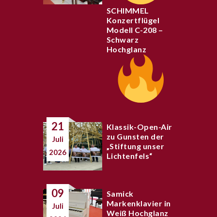
SCHIMMEL
Konzertflügel
Modell C-208 –
Schwarz
Hochglanz
21
Klassik-Open-Air
zu Gunsten der
Juli
„Stiftung unser
2026
Lichtenfels“
09
Samick
Markenklavier in
Juli
Weiß Hochglanz