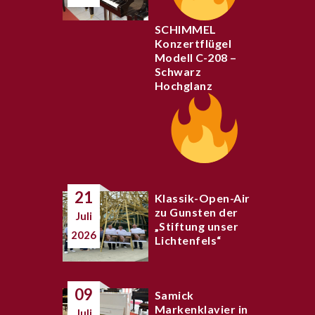
SCHIMMEL
Konzertflügel
Modell C-208 –
Schwarz
Hochglanz
21
Klassik-Open-Air
zu Gunsten der
Juli
„Stiftung unser
2026
Lichtenfels“
09
Samick
Markenklavier in
Juli