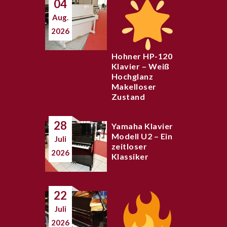
04
Aug.
2026
Hohner HP-120
Klavier – Weiß
Hochglanz
Makelloser
Zustand
28
Yamaha Klavier
Modell U2 – Ein
Juli
zeitloser
2026
Klassiker
22
Juli
2026