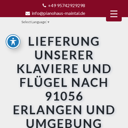
+49 95742929298
info@pianohaus-maintal.de
Select Language
▼
LIEFERUNG
UNSERER
KLAVIERE UND
FLÜGEL NACH
91056
ERLANGEN UND
UMGEBUNG