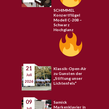
SCHIMMEL
Konzertflügel
Modell C-208 –
Schwarz
Hochglanz
21
Klassik-Open-Air
zu Gunsten der
Juli
„Stiftung unser
2026
Lichtenfels“
09
Samick
Markenklavier in
Juli