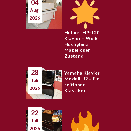
04
Aug.
2026
Hohner HP-120
Klavier – Weiß
Hochglanz
Makelloser
Zustand
28
Yamaha Klavier
Modell U2 – Ein
Juli
zeitloser
2026
Klassiker
22
Juli
2026