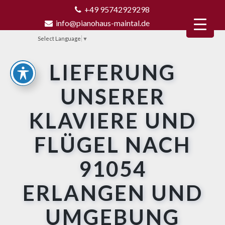
+49 95742929298
info@pianohaus-maintal.de
Select Language
▼
LIEFERUNG
UNSERER
KLAVIERE UND
FLÜGEL NACH
91054
ERLANGEN UND
UMGEBUNG