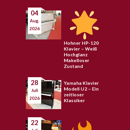
04
Aug.
2026
Hohner HP-120
Klavier – Weiß
Hochglanz
Makelloser
Zustand
28
Yamaha Klavier
Modell U2 – Ein
Juli
zeitloser
2026
Klassiker
22