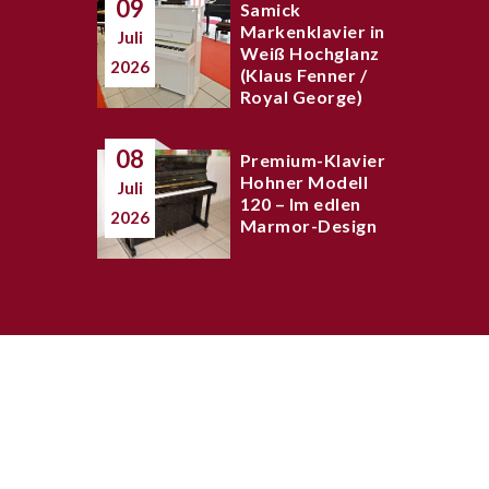
09
Samick
Markenklavier in
Juli
Weiß Hochglanz
2026
(Klaus Fenner /
Royal George)
08
Premium-Klavier
Hohner Modell
Juli
120 – Im edlen
2026
Marmor-Design