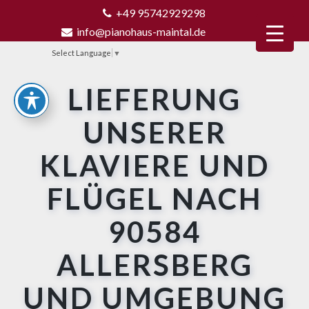
+49 95742929298
info@pianohaus-maintal.de
Select Language
▼
LIEFERUNG
UNSERER
KLAVIERE UND
FLÜGEL NACH
90584
ALLERSBERG
UND UMGEBUNG