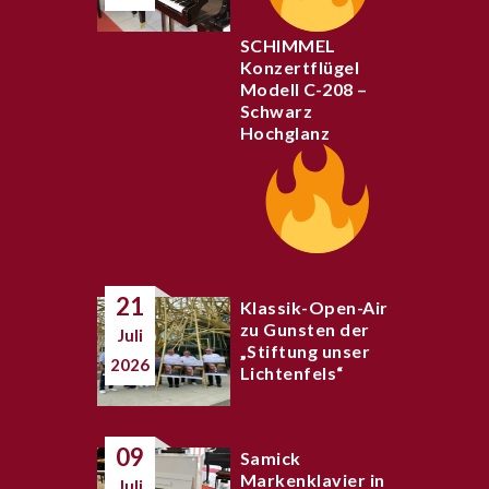
SCHIMMEL
Konzertflügel
Modell C-208 –
Schwarz
Hochglanz
21
Klassik-Open-Air
zu Gunsten der
Juli
„Stiftung unser
2026
Lichtenfels“
09
Samick
Markenklavier in
Juli