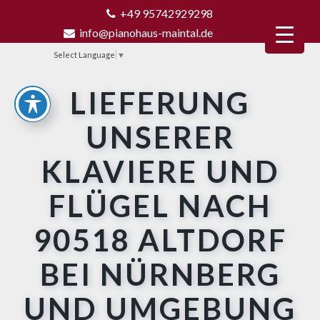
+49 95742929298
info@pianohaus-maintal.de
Select Language
▼
LIEFERUNG
UNSERER
KLAVIERE UND
FLÜGEL NACH
90518 ALTDORF
BEI NÜRNBERG
UND UMGEBUNG