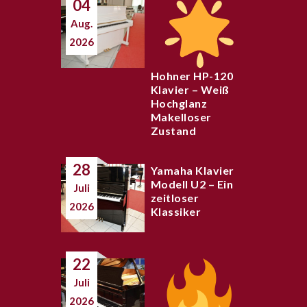
04
Aug.
2026
Hohner HP-120
Klavier – Weiß
Hochglanz
Makelloser
Zustand
28
Yamaha Klavier
Modell U2 – Ein
Juli
zeitloser
2026
Klassiker
22
Juli
2026