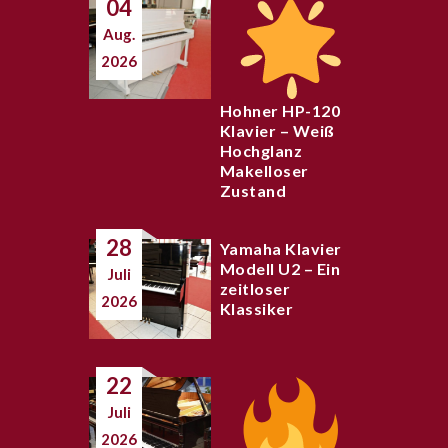
04
Aug.
2026
Hohner HP-120
Klavier – Weiß
Hochglanz
Makelloser
Zustand
28
Yamaha Klavier
Modell U2 – Ein
Juli
zeitloser
2026
Klassiker
22
Juli
2026