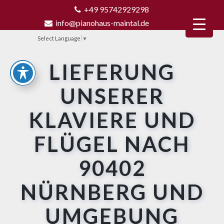
+49 95742929298
info@pianohaus-maintal.de
Select Language
▼
LIEFERUNG
UNSERER
KLAVIERE UND
FLÜGEL NACH
90402
NÜRNBERG UND
UMGEBUNG