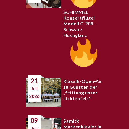
SCHIMMEL
Konzertflügel
Modell C-208 –
Schwarz
Hochglanz
21
Klassik-Open-Air
zu Gunsten der
Juli
„Stiftung unser
2026
Lichtenfels“
09
Samick
Markenklavier in
Juli