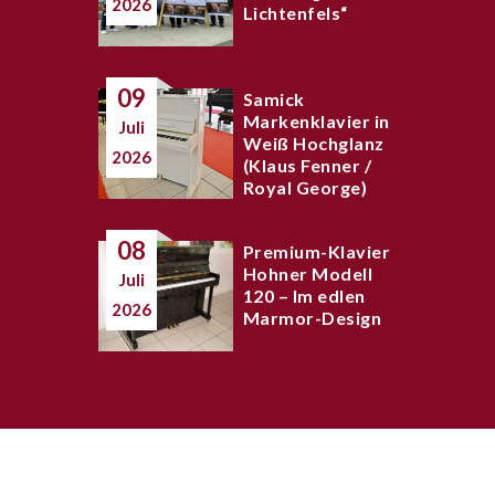
2026
Lichtenfels“
09
Samick
Markenklavier in
Juli
Weiß Hochglanz
2026
(Klaus Fenner /
Royal George)
08
Premium-Klavier
Hohner Modell
Juli
120 – Im edlen
2026
Marmor-Design