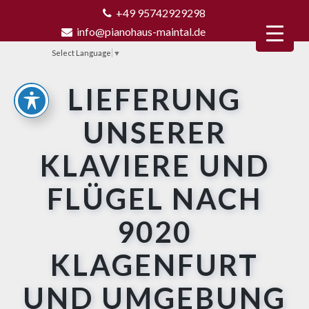
+49 95742929298
info@pianohaus-maintal.de
Select Language
▼
LIEFERUNG
UNSERER
KLAVIERE UND
FLÜGEL NACH
9020
KLAGENFURT
UND UMGEBUNG