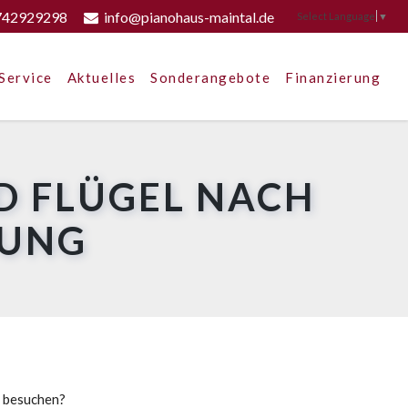
742929298
info@pianohaus-maintal.de
Select Language
▼
Service
Aktuelles
Sonderangebote
Finanzierung
D FLÜGEL NACH
BUNG
u besuchen?