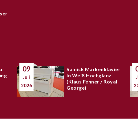
ser
09
u
Samick Markenklavier
ung
in Weiß Hochglanz
Juli
J
(Klaus Fenner / Royal
2026
2
George)