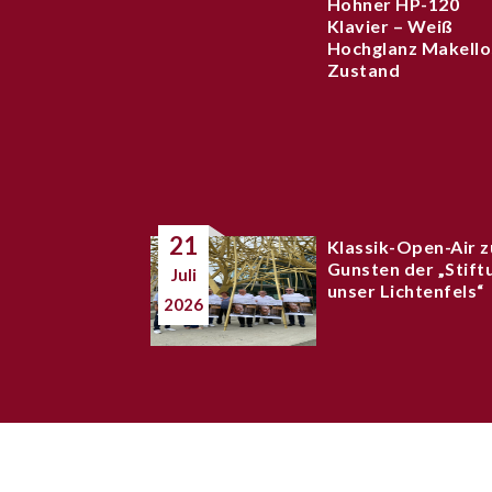
Hohner HP-120
Klavier – Weiß
Hochglanz Makello
Zustand
21
Klassik-Open-Air z
Gunsten der „Stift
Juli
unser Lichtenfels“
2026