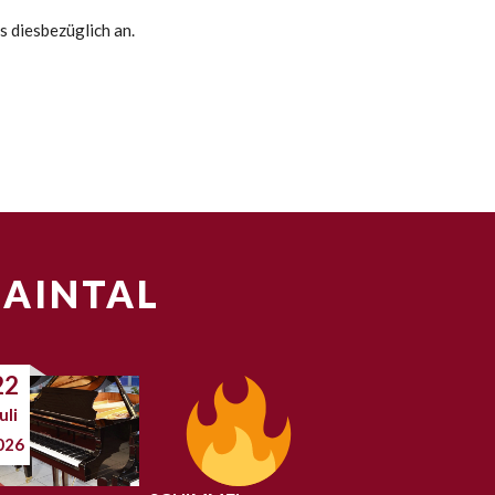
s diesbezüglich an.
MAINTAL
22
uli
026