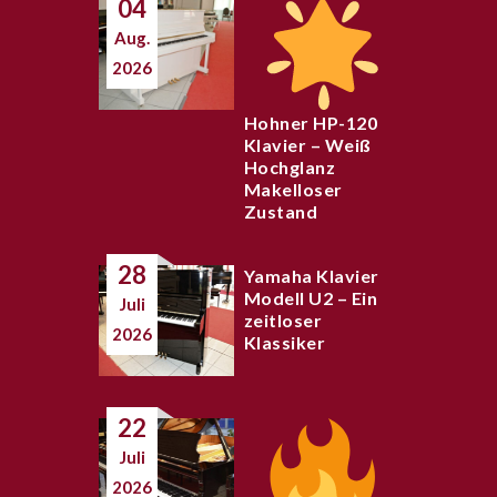
04
Aug.
2026
Hohner HP-120
Klavier – Weiß
Hochglanz
Makelloser
Zustand
28
Yamaha Klavier
Modell U2 – Ein
Juli
zeitloser
2026
Klassiker
22
Juli
2026