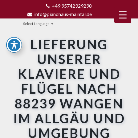
+49 95742929298
info@pianohaus-maintal.de
Select Language
▼
LIEFERUNG
UNSERER
KLAVIERE UND
FLÜGEL NACH
88239 WANGEN
IM ALLGÄU UND
UMGEBUNG