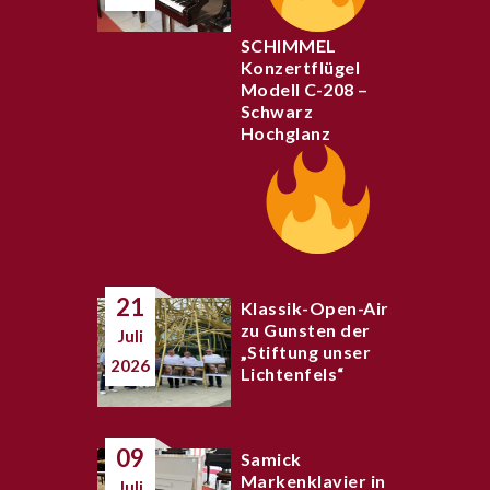
SCHIMMEL
Konzertflügel
Modell C-208 –
Schwarz
Hochglanz
21
Klassik-Open-Air
zu Gunsten der
Juli
„Stiftung unser
2026
Lichtenfels“
09
Samick
Markenklavier in
Juli