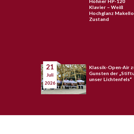
Hohner HP-120
Klavier – Weiß
Hochglanz Makello
Zustand
21
Klassik-Open-Air z
Gunsten der „Stift
Juli
unser Lichtenfels“
2026