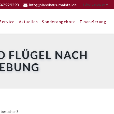
742929298
info@pianohaus-maintal.de
Select Language
▼
Service
Aktuelles
Sonderangebote
Finanzierung
D FLÜGEL NACH
GEBUNG
u besuchen?