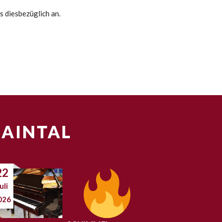
s diesbezüglich an.
MAINTAL
22
uli
026