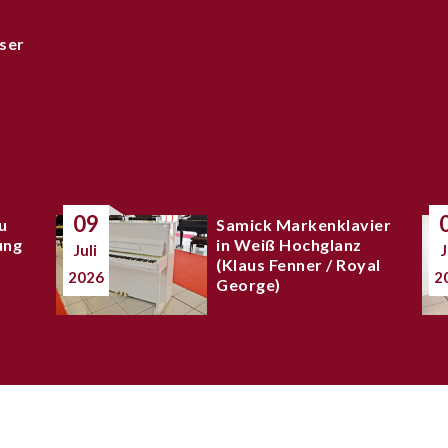
ser
09
u
Samick Markenklavier
ung
in Weiß Hochglanz
Juli
J
(Klaus Fenner / Royal
2026
2
George)