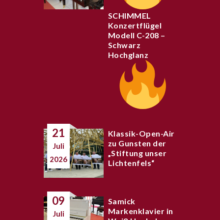
SCHIMMEL
Konzertflügel
Modell C-208 –
Schwarz
Hochglanz
21
Klassik-Open-Air
zu Gunsten der
Juli
„Stiftung unser
2026
Lichtenfels“
09
Samick
Markenklavier in
Juli