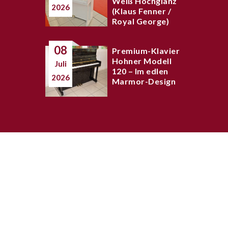
Weiß Hochglanz
2026
(Klaus Fenner /
Royal George)
08
Premium-Klavier
Hohner Modell
Juli
120 – Im edlen
2026
Marmor-Design