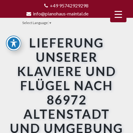
+49 95742929298
info@pianohaus-maintal.de
Select Language
▼
LIEFERUNG
UNSERER
KLAVIERE UND
FLÜGEL NACH
86972
ALTENSTADT
UND UMGEBUNG