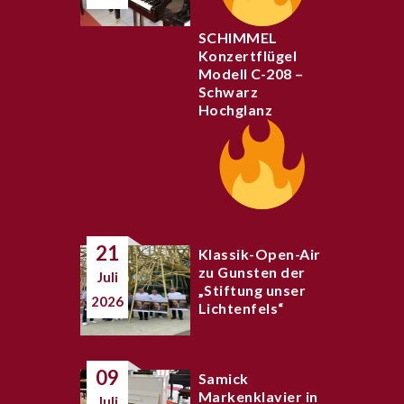
SCHIMMEL
Konzertflügel
Modell C-208 –
Schwarz
Hochglanz
21
Klassik-Open-Air
zu Gunsten der
Juli
„Stiftung unser
2026
Lichtenfels“
09
Samick
Markenklavier in
Juli