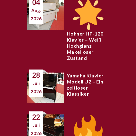
04
Aug.
2026
Hohner HP-120
Klavier – Weiß
Hochglanz
Makelloser
Zustand
28
Yamaha Klavier
Modell U2 – Ein
Juli
zeitloser
2026
Klassiker
22
Juli
2026