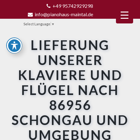
+49 95742929298
info@pianohaus-maintal.de
Select Language
▼
LIEFERUNG
UNSERER
KLAVIERE UND
FLÜGEL NACH
86956
SCHONGAU UND
UMGEBUNG