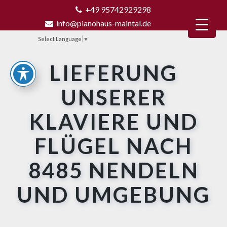
+49 95742929298
info@pianohaus-maintal.de
Select Language
▼
LIEFERUNG
UNSERER
KLAVIERE UND
FLÜGEL NACH
8485 NENDELN
UND UMGEBUNG