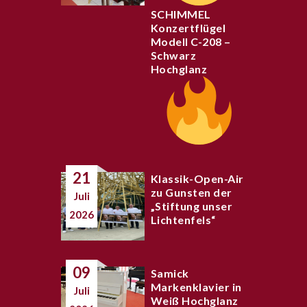
SCHIMMEL
Konzertflügel
Modell C-208 –
Schwarz
Hochglanz
21
Klassik-Open-Air
zu Gunsten der
Juli
„Stiftung unser
2026
Lichtenfels“
09
Samick
Markenklavier in
Juli
Weiß Hochglanz