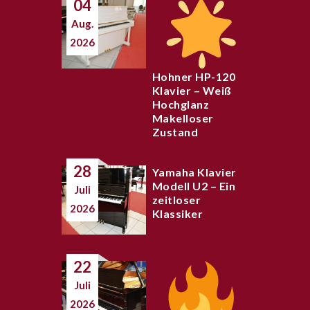
04
Aug.
2026
Hohner HP-120
Klavier – Weiß
Hochglanz
Makelloser
Zustand
28
Yamaha Klavier
Modell U2 – Ein
Juli
zeitloser
2026
Klassiker
22
Juli
2026