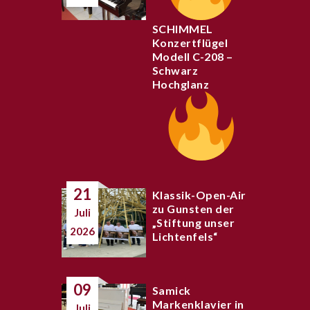
SCHIMMEL
Konzertflügel
Modell C-208 –
Schwarz
Hochglanz
21
Klassik-Open-Air
zu Gunsten der
Juli
„Stiftung unser
2026
Lichtenfels“
09
Samick
Markenklavier in
Juli