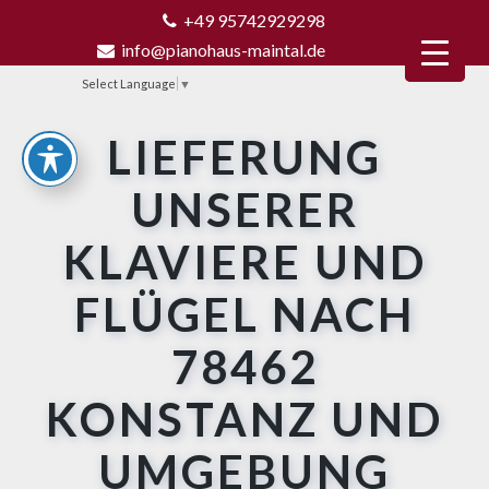
+49 95742929298
info@pianohaus-maintal.de
Select Language
▼
LIEFERUNG
UNSERER
KLAVIERE UND
FLÜGEL NACH
78462
KONSTANZ UND
UMGEBUNG