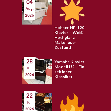
04
Aug.
2026
Hohner HP-120
Klavier – Weiß
Hochglanz
Makelloser
Zustand
28
Yamaha Klavier
Modell U2 – Ein
Juli
zeitloser
2026
Klassiker
22
Juli
2026