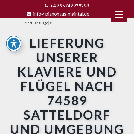
+49 95742929298
info@pianohaus-maintal.de
Select Language
▼
LIEFERUNG
UNSERER
KLAVIERE UND
FLÜGEL NACH
74589
SATTELDORF
UND UMGEBUNG