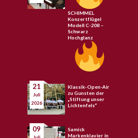
SCHIMMEL
Konzertflügel
Modell C-208 –
Schwarz
Hochglanz
21
Klassik-Open-Air
zu Gunsten der
Juli
„Stiftung unser
2026
Lichtenfels“
09
Samick
Markenklavier in
Juli