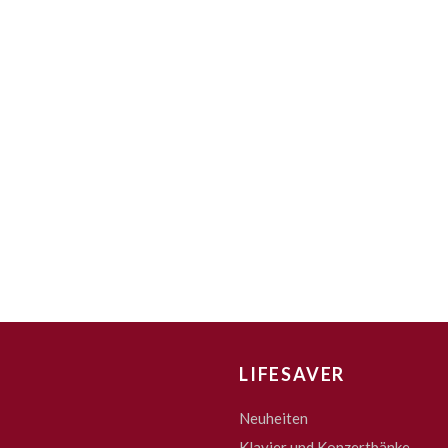
LIFESAVER
Neuheiten
Klavier und Konzertbänke