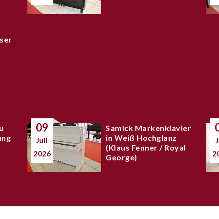
ser
09
u
Samick Markenklavier
ung
in Weiß Hochglanz
Juli
J
(Klaus Fenner / Royal
2026
2
George)