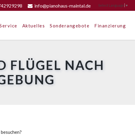
742929298
info@pianohaus-maintal.de
Select Language
▼
Service
Aktuelles
Sonderangebote
Finanzierung
D FLÜGEL NACH
MGEBUNG
u besuchen?