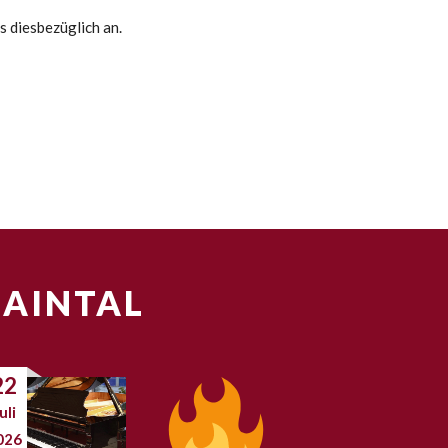
s diesbezüglich an.
MAINTAL
22
uli
026