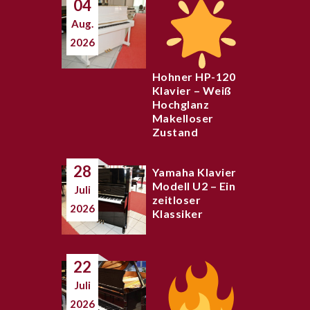
04
Aug.
2026
Hohner HP-120
Klavier – Weiß
Hochglanz
Makelloser
Zustand
28
Yamaha Klavier
Modell U2 – Ein
Juli
zeitloser
2026
Klassiker
22
Juli
2026