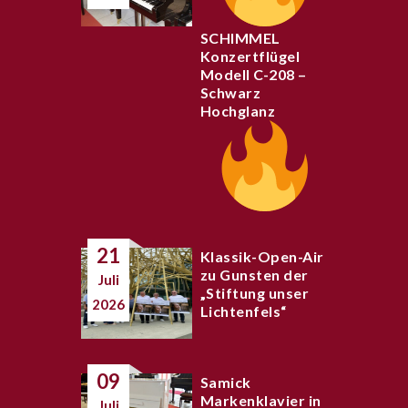
SCHIMMEL
Konzertflügel
Modell C-208 –
Schwarz
Hochglanz
21
Klassik-Open-Air
zu Gunsten der
Juli
„Stiftung unser
2026
Lichtenfels“
09
Samick
Markenklavier in
Juli