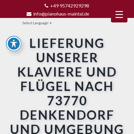
+49 95742929298
info@pianohaus-maintal.de
Select Language
▼
LIEFERUNG
UNSERER
KLAVIERE UND
FLÜGEL NACH
73770
DENKENDORF
UND UMGEBUNG