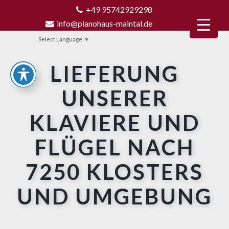
+49 95742929298
info@pianohaus-maintal.de
Select Language
▼
LIEFERUNG
UNSERER
KLAVIERE UND
FLÜGEL NACH
7250 KLOSTERS
UND UMGEBUNG