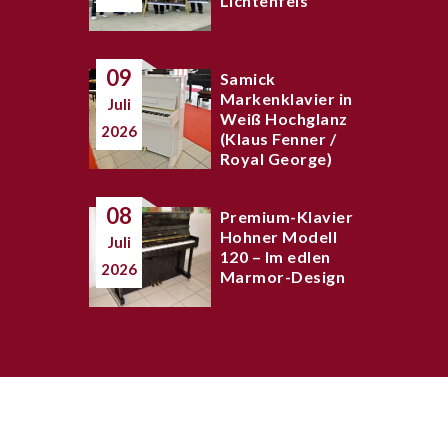
Lichtenfels“
09
Samick
Markenklavier in
Juli
Weiß Hochglanz
2026
(Klaus Fenner /
Royal George)
08
Premium-Klavier
Hohner Modell
Juli
120 – Im edlen
2026
Marmor-Design