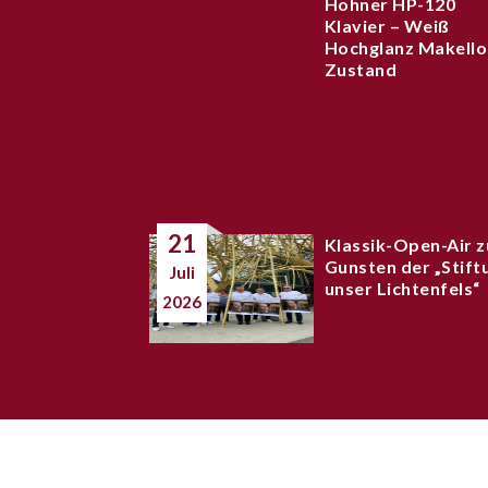
Hohner HP-120
Klavier – Weiß
Hochglanz Makello
Zustand
21
Klassik-Open-Air z
Gunsten der „Stift
Juli
unser Lichtenfels“
2026