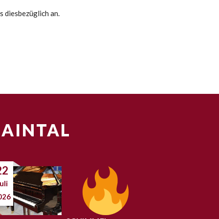
s diesbezüglich an.
MAINTAL
22
uli
026