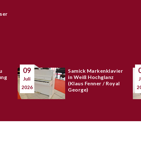
ser
09
u
Samick Markenklavier
ung
in Weiß Hochglanz
Juli
J
(Klaus Fenner / Royal
2026
2
George)