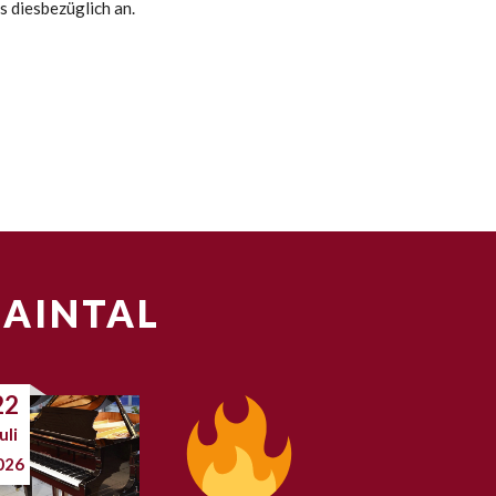
s diesbezüglich an.
MAINTAL
22
uli
026