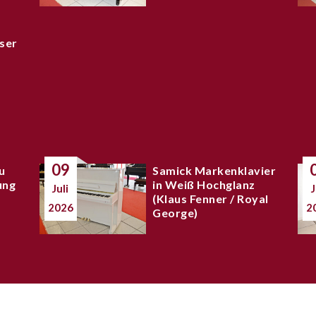
ser
09
u
Samick Markenklavier
ung
in Weiß Hochglanz
Juli
J
(Klaus Fenner / Royal
2026
2
George)