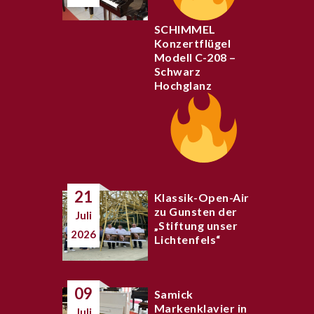
SCHIMMEL
Konzertflügel
Modell C-208 –
Schwarz
Hochglanz
21
Klassik-Open-Air
zu Gunsten der
Juli
„Stiftung unser
2026
Lichtenfels“
09
Samick
Markenklavier in
Juli