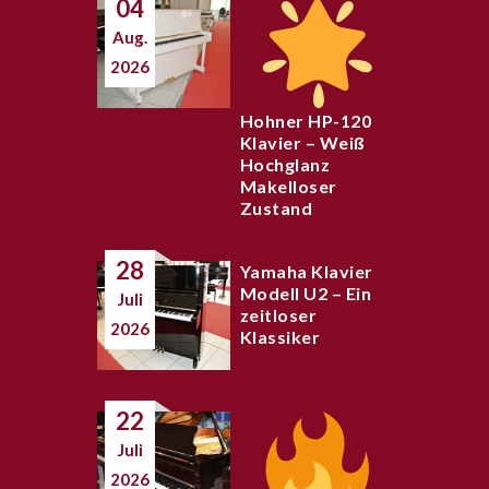
04
Aug.
2026
Hohner HP-120
Klavier – Weiß
Hochglanz
Makelloser
Zustand
28
Yamaha Klavier
Modell U2 – Ein
Juli
zeitloser
2026
Klassiker
22
Juli
2026