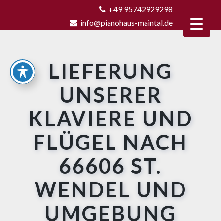
+49 95742929298
info@pianohaus-maintal.de
LIEFERUNG
UNSERER
KLAVIERE UND
FLÜGEL NACH
66606 ST.
WENDEL UND
UMGEBUNG