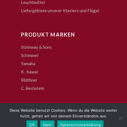
Leuchtmittel
Liefergebiete unserer Klaviere und Flügel
PRODUKT MARKEN
Steinway & Sons
Schimmel
Yamaha
K . Kawai
Blüthner
C. Bechstein
Diese Website benutzt Cookies. Wenn du die Website weiter
nutzt, gehen wir von deinem Einverständnis aus.
OK
Nein
Datenschutzerklärung
Copyright © 2022 Pianohaus Maintal.