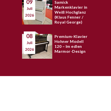
09
Samick
Markenklavier in
Juli
Weiß Hochglanz
2026
(Klaus Fenner /
Royal George)
08
Premium-Klavier
Hohner Modell
Juli
120 – Im edlen
2026
Marmor-Design