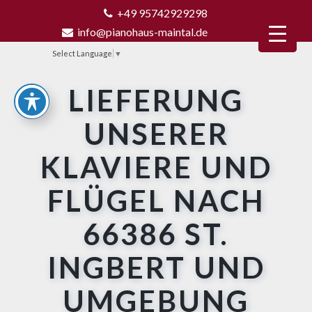
+49 95742929298
info@pianohaus-maintal.de
Select Language
▼
LIEFERUNG
UNSERER
KLAVIERE UND
FLÜGEL NACH
66386 ST.
INGBERT UND
UMGEBUNG