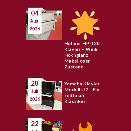
04
Aug.
2026
Hohner HP-120
Klavier – Weiß
Hochglanz
Makelloser
Zustand
28
Yamaha Klavier
Modell U2 – Ein
Juli
zeitloser
2026
Klassiker
22