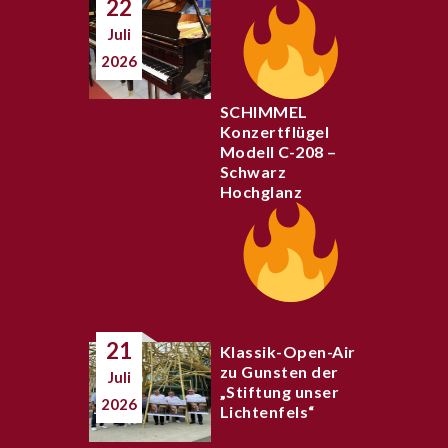
22
Juli
2026
SCHIMMEL
Konzertflügel
Modell C-208 –
Schwarz
Hochglanz
21
Klassik-Open-Air
zu Gunsten der
Juli
„Stiftung unser
2026
Lichtenfels“