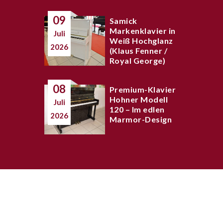
09
Samick
Markenklavier in
Juli
Weiß Hochglanz
2026
(Klaus Fenner /
Royal George)
08
Premium-Klavier
Hohner Modell
Juli
120 – Im edlen
2026
Marmor-Design