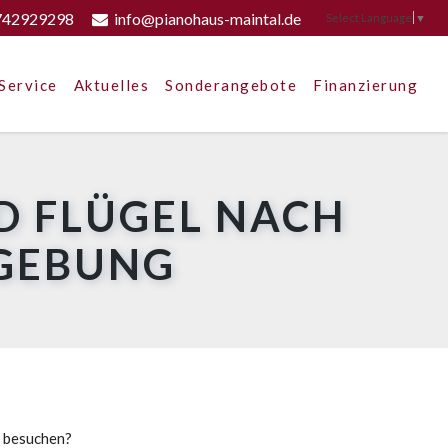
742929298
info@pianohaus-maintal.de
Select Language
▼
Service
Aktuelles
Sonderangebote
Finanzierung
D FLÜGEL NACH
MGEBUNG
u besuchen?