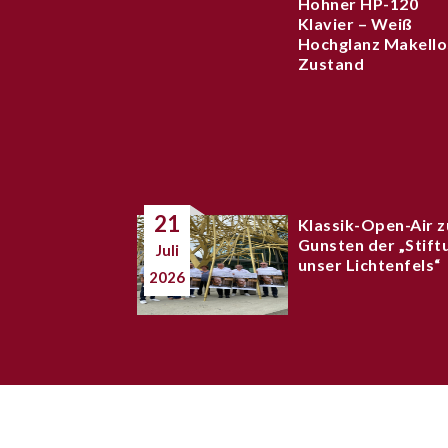
Hohner HP-120
Klavier – Weiß
Hochglanz Makello
Zustand
21
Klassik-Open-Air z
Gunsten der „Stift
Juli
unser Lichtenfels“
2026