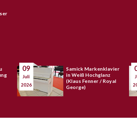
ser
09
u
Samick Markenklavier
ung
in Weiß Hochglanz
Juli
J
(Klaus Fenner / Royal
2026
2
George)