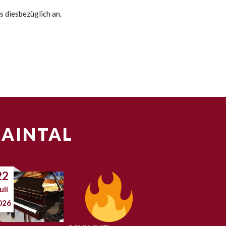
s diesbezüglich an.
MAINTAL
22
uli
026