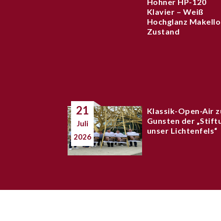
Hohner HP-120
Klavier – Weiß
Hochglanz Makello
Zustand
21
Klassik-Open-Air z
Gunsten der „Stift
Juli
unser Lichtenfels“
2026