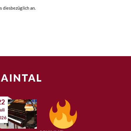
s diesbezüglich an.
MAINTAL
22
uli
026