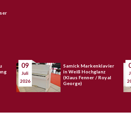
ser
09
u
Samick Markenklavier
ung
in Weiß Hochglanz
Juli
J
(Klaus Fenner / Royal
2026
2
George)