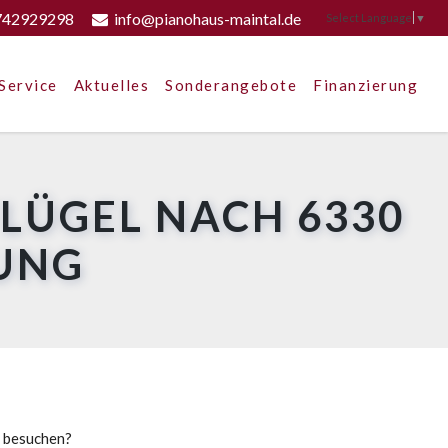
742929298
info@pianohaus-maintal.de
Select Language
▼
Service
Aktuelles
Sonderangebote
Finanzierung
FLÜGEL NACH 6330
UNG
u besuchen?