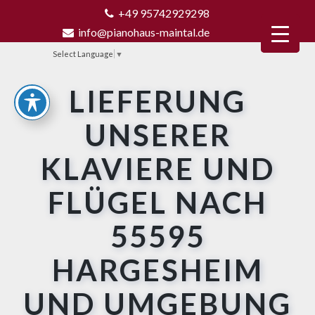
+49 95742929298
info@pianohaus-maintal.de
Select Language
▼
LIEFERUNG
UNSERER
KLAVIERE UND
FLÜGEL NACH
55595
HARGESHEIM
UND UMGEBUNG