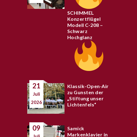
SCHIMMEL
Konzertflügel
Modell C-208 –
Schwarz
Hochglanz
21
Klassik-Open-Air
zu Gunsten der
Juli
„Stiftung unser
2026
Lichtenfels“
09
Samick
Markenklavier in
Juli