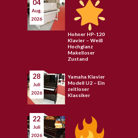
04
Aug.
2026
Hohner HP-120
Klavier – Weiß
Hochglanz
Makelloser
Zustand
28
Yamaha Klavier
Modell U2 – Ein
Juli
zeitloser
2026
Klassiker
22
Juli
2026