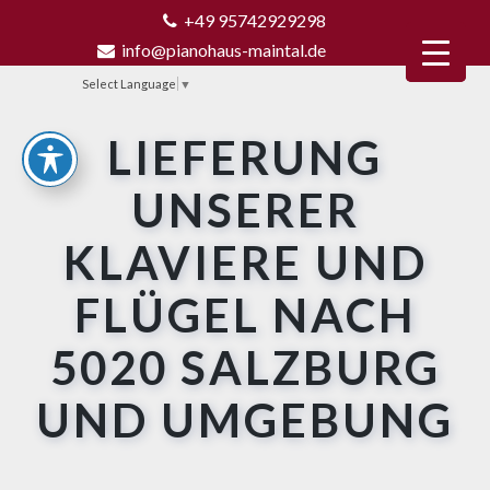
+49 95742929298
info@pianohaus-maintal.de
Select Language
▼
LIEFERUNG
UNSERER
KLAVIERE UND
FLÜGEL NACH
5020 SALZBURG
UND UMGEBUNG