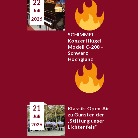
22
Juli
2026
SCHIMMEL
Konzertflügel
Modell C-208 –
Schwarz
Hochglanz
21
Klassik-Open-Air
zu Gunsten der
Juli
„Stiftung unser
2026
Lichtenfels“