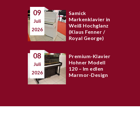
09
Samick
Markenklavier in
Juli
Weiß Hochglanz
2026
(Klaus Fenner /
Royal George)
08
Premium-Klavier
Hohner Modell
Juli
120 – Im edlen
2026
Marmor-Design