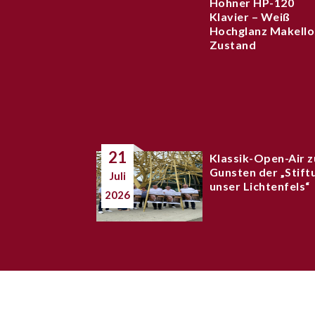
Hohner HP-120
Klavier – Weiß
Hochglanz Makello
Zustand
21
Klassik-Open-Air z
Gunsten der „Stift
Juli
unser Lichtenfels“
2026