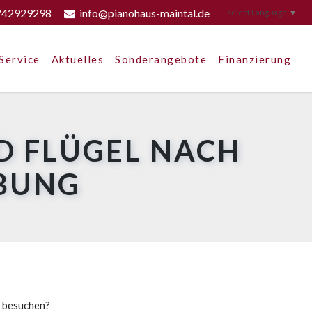
742929298
info@pianohaus-maintal.de
Select Language
▼
Service
Aktuelles
Sonderangebote
Finanzierung
D FLÜGEL NACH
EBUNG
u besuchen?