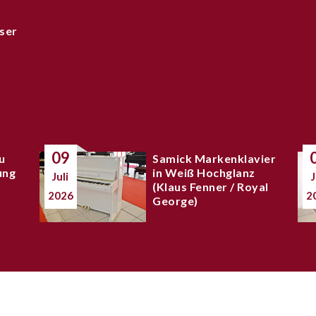
ser
09
u
Samick Markenklavier
ung
in Weiß Hochglanz
Juli
J
(Klaus Fenner / Royal
2026
2
George)