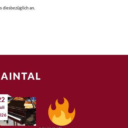
s diesbezüglich an.
MAINTAL
22
uli
026