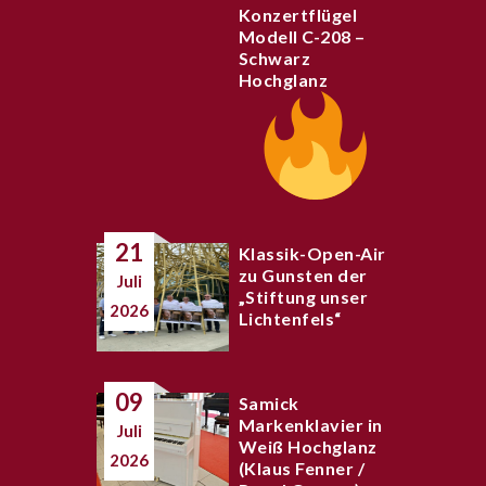
Konzertflügel
Modell C-208 –
Schwarz
Hochglanz
21
Klassik-Open-Air
zu Gunsten der
Juli
„Stiftung unser
2026
Lichtenfels“
09
Samick
Markenklavier in
Juli
Weiß Hochglanz
2026
(Klaus Fenner /