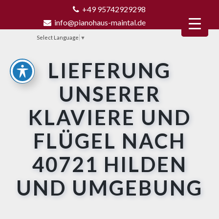
+49 95742929298
info@pianohaus-maintal.de
Select Language
▼
LIEFERUNG
UNSERER
KLAVIERE UND
FLÜGEL NACH
40721 HILDEN
UND UMGEBUNG