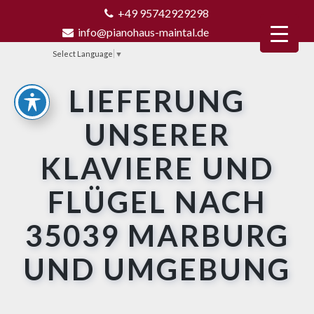
+49 95742929298
info@pianohaus-maintal.de
Select Language
▼
LIEFERUNG
UNSERER
KLAVIERE UND
FLÜGEL NACH
35039 MARBURG
UND UMGEBUNG