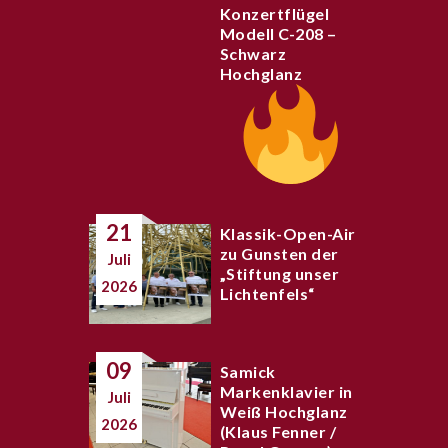
Konzertflügel
Modell C-208 –
Schwarz
Hochglanz
21
Klassik-Open-Air
zu Gunsten der
Juli
„Stiftung unser
2026
Lichtenfels“
09
Samick
Markenklavier in
Juli
Weiß Hochglanz
2026
(Klaus Fenner /