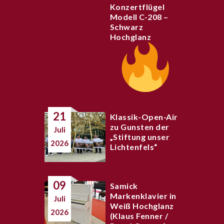
Konzertflügel
Modell C-208 –
Schwarz
Hochglanz
21
Klassik-Open-Air
zu Gunsten der
Juli
„Stiftung unser
2026
Lichtenfels“
09
Samick
Markenklavier in
Juli
Weiß Hochglanz
2026
(Klaus Fenner /