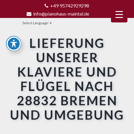
+49 95742929298
info@pianohaus-maintal.de
Select Language
▼
LIEFERUNG
UNSERER
KLAVIERE UND
FLÜGEL NACH
28832 BREMEN
UND UMGEBUNG