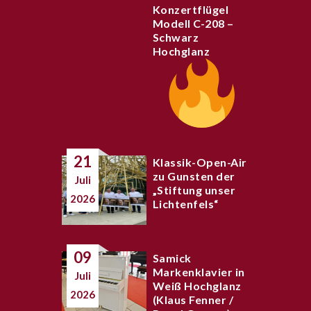
Konzertflügel
Modell C-208 –
Schwarz
Hochglanz
21
Klassik-Open-Air
zu Gunsten der
Juli
„Stiftung unser
2026
Lichtenfels“
09
Samick
Markenklavier in
Juli
Weiß Hochglanz
2026
(Klaus Fenner /