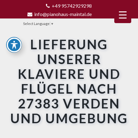
+49 95742929298
info@pianohaus-maintal.de
Select Language
▼
LIEFERUNG
UNSERER
KLAVIERE UND
FLÜGEL NACH
27383 VERDEN
UND UMGEBUNG