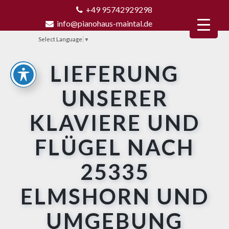
+49 95742929298
info@pianohaus-maintal.de
Select Language
▼
LIEFERUNG
UNSERER
KLAVIERE UND
FLÜGEL NACH
25335
ELMSHORN UND
UMGEBUNG