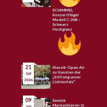
SCHIMMEL
Konzertflügel
Modell C-208 –
Schwarz
Hochglanz
21
Klassik-Open-Air
zu Gunsten der
Juli
„Stiftung unser
2026
Lichtenfels“
09
Samick
Markenklavier in
Juli