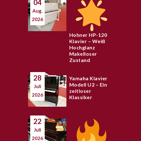
04
Aug.
2026
Hohner HP-120
Klavier – Weiß
Hochglanz
Makelloser
Zustand
28
Yamaha Klavier
Modell U2 – Ein
Juli
zeitloser
2026
Klassiker
22
Juli
2026