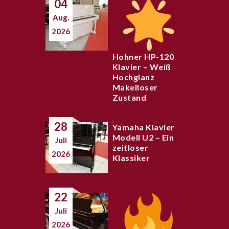
04
Aug.
2026
Hohner HP-120
Klavier – Weiß
Hochglanz
Makelloser
Zustand
28
Yamaha Klavier
Modell U2 – Ein
Juli
zeitloser
2026
Klassiker
22
Juli
2026