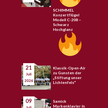
SCHIMMEL
Konzertflügel
Modell C-208 –
Schwarz
Hochglanz
21
Klassik-Open-Air
zu Gunsten der
Juli
„Stiftung unser
2026
Lichtenfels“
09
Samick
Markenklavier in
Juli