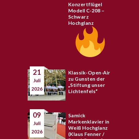
Konzertflügel
Modell C-208 –
Schwarz
Hochglanz
21
Klassik-Open-Air
zu Gunsten der
Juli
„Stiftung unser
2026
Lichtenfels“
09
Samick
Markenklavier in
Juli
Weiß Hochglanz
2026
(Klaus Fenner /