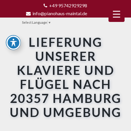
+49 95742929298
info@pianohaus-maintal.de
Select Language
▼
LIEFERUNG
UNSERER
KLAVIERE UND
FLÜGEL NACH
20357 HAMBURG
UND UMGEBUNG