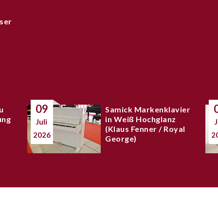
ser
09
u
Samick Markenklavier
ung
in Weiß Hochglanz
Juli
J
(Klaus Fenner / Royal
2026
2
George)