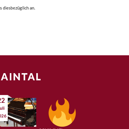
s diesbezüglich an.
MAINTAL
22
uli
026