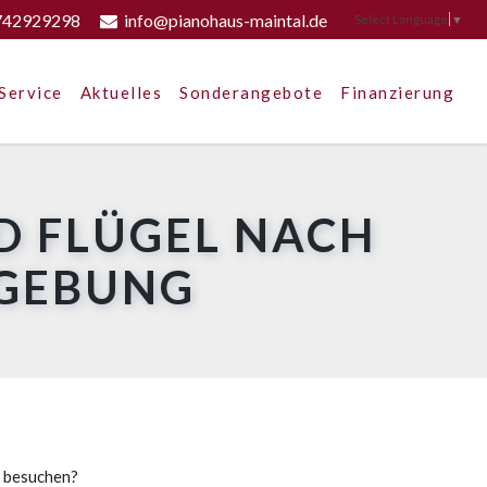
742929298
info@pianohaus-maintal.de
Select Language
▼
Service
Aktuelles
Sonderangebote
Finanzierung
D FLÜGEL NACH
MGEBUNG
u besuchen?