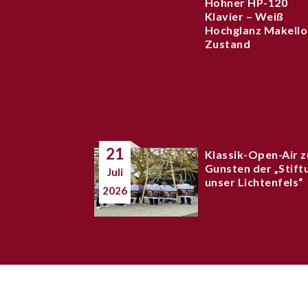
Hohner HP-120
Klavier – Weiß
Hochglanz Makello
Zustand
21
Klassik-Open-Air z
Gunsten der „Stift
Juli
unser Lichtenfels“
2026